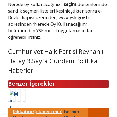
Nerede oy kullanacağınızı,
seçim
dönemlerinde
sandık seçmen listeleri kesinleştikten sonra e-
Devlet kapısı üzerinden, www.ysk.gov.tr
adresinden “Nerede Oy Kullanacağım”
bölümünden YSK mobil uygulamasından
öğrenebilirsiniz.
Cumhuriyet Halk Partisi Reyhanlı
Hatay 3.Sayfa Gündem Politika
Haberler
Benzer İçerekler
M
Y
G
S
o
ı
ü
a
t
l
n
a
Dikkatini Çekmedi mi ?
Gelinim
o
s
O
d