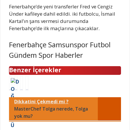
Fenerbahçe’de yeni transferler Fred ve Cengiz
Ünder kafileye dahil edildi. iki futbolcu, İsmail
Kartal’ın şans vermesi durumunda
Fenerbahçe’de ilk maçlarına çıkacaklar.
Fenerbahçe Samsunspor Futbol
Gündem Spor Haberler
Benzer İçerekler
D
1
S
A
O
9
O
S
Ğ
5
N
K
Dikkatini Çekmedi mi ?
U
9
D
İ
M
ö
A
A
MasterChef Tolga nerede, Tolga
G
n
K
n
yok mu?
Ü
c
İ
k
N
e
K
a