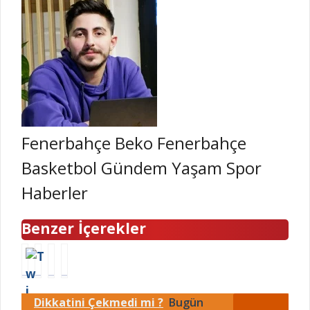
Fenerbahçe Beko Fenerbahçe
Basketbol Gündem Yaşam Spor
Haberler
Benzer İçerekler
F
K
Y
Ü
e
e
u
l
n
r
n
k
Dikkatini Çekmedi mi ?
Bugün
e
i
a
e