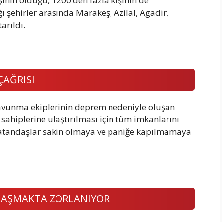
inin öldüğü, 1200’den fazla kişinin de
ı şehirler arasında Marakeş, Azilal, Agadir,
arıldı.
ÇAĞRISI
 savunma ekiplerinin deprem nedeniyle oluşan
ç sahiplerine ulaştırılması için tüm imkanlarını
 vatandaşlar sakin olmaya ve paniğe kapılmamaya
ULAŞMAKTA ZORLANIYOR