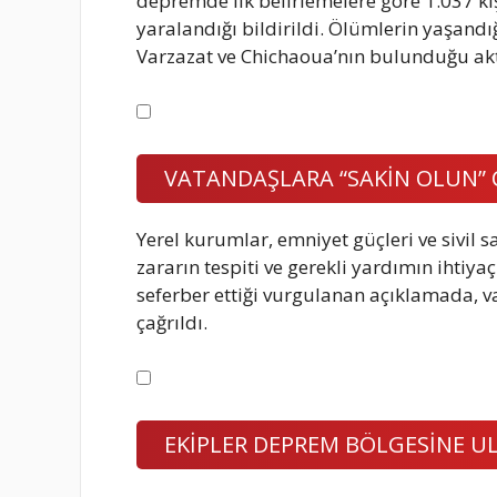
depremde ilk belirlemelere göre 1.037 kiş
yaralandığı bildirildi. Ölümlerin yaşandığ
Varzazat ve Chichaoua’nın bulunduğu akt
VATANDAŞLARA “SAKİN OLUN” 
Yerel kurumlar, emniyet güçleri ve sivil
zararın tespiti ve gerekli yardımın ihtiya
seferber ettiği vurgulanan açıklamada,
çağrıldı.
EKİPLER DEPREM BÖLGESİNE 