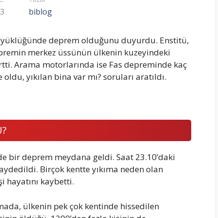
23
biblog
 büyüklüğünde deprem olduğunu duyurdu. Enstitü,
epremin merkez üssünün ülkenin kuzeyindeki
rtti. Arama motorlarında ise Fas depreminde kaç
ldu, yıkılan bina var mı? soruları aratıldı.
Ü?
nde bir deprem meydana geldi. Saat 23.10’daki
ydedildi. Birçok kentte yıkıma neden olan
i hayatını kaybetti.
amada, ülkenin pek çok kentinde hissedilen