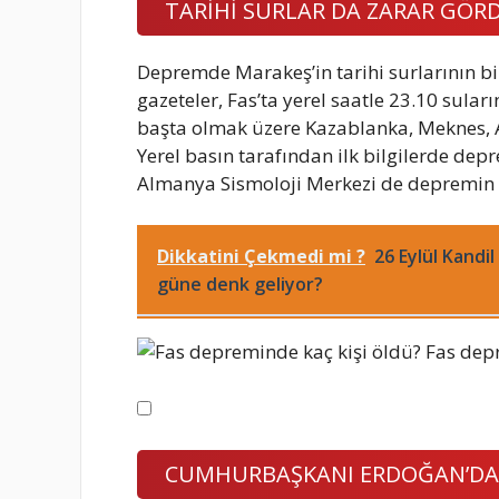
TARİHİ SURLAR DA ZARAR GÖR
Depremde Marakeş’in tarihi surlarının bi
gazeteler, Fas’ta yerel saatle 23.10 su
başta olmak üzere Kazablanka, Meknes, Ag
Yerel basın tarafından ilk bilgilerde de
Almanya Sismoloji Merkezi de depremin 
Dikkatini Çekmedi mi ?
26 Eylül Kandi
güne denk geliyor?
CUMHURBAŞKANI ERDOĞAN’DAN