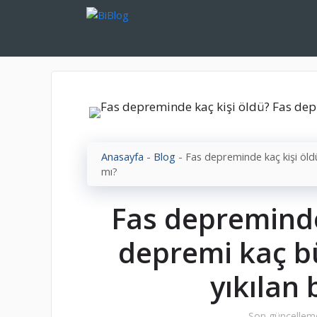
İçeriğe
atla
Anasayfa
-
Blog
-
Fas depreminde kaç kişi öld
mı?
Fas depreminde
depremi kaç b
yıkılan 
Son güncellem