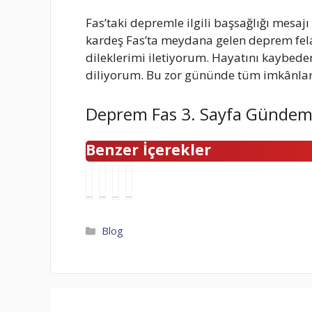
Fas’taki depremle ilgili başsağlığı mes
kardeş Fas’ta meydana gelen deprem fela
dileklerimi iletiyorum. Hayatını kaybedenl
diliyorum. Bu zor gününde tüm imkânlarım
Deprem Fas 3. Sayfa Gündem
Benzer İçerekler
T
B
T
O
r
e
h
l
e
n
a
i
n
i
i
m
Kategoriler
Blog
d
m
G
p
y
G
r
i
o
ü
e
j
l
z
e
a
C
e
n
L