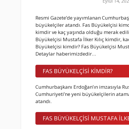
Eylül 14, 20
Resmi Gazete’de yayımlanan Cumhurbaşk
büyükelçiler atandı. Fas Büyükelçisi kimdi
kimdir ve kaç yaşında olduğu merak edili
Büyükelçisi Mustafa İlker Kılıç kimdir, 
Büyükelçisi kimdir? Fas Büyükelçisi Mustaf
Detaylar haberimizdedir…
FAS BÜYÜKELÇİSİ KİMDİR?
Cumhurbaşkanı Erdoğan’ın imzasıyla Rus
Cumhuriyeti’ne yeni büyükelçilerin atamas
atandı.
FAS BÜYÜKELÇİSİ MUSTAFA İLKE