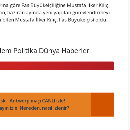
a göre Fas Büyükelçiliğine Mustafa İlker Kılıç
idan, haziran ayında yeni yapılan görevlendirmeyi
ca bilen Mustafa İlker Kılıç, Fas Büyükelçisi oldu.
dem Politika Dünya Haberler
k - Antwerp maçı CANLI izle!
ın izle! Nereden, nasıl izlenir?