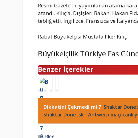
Resmi Gazete’de yayımlanan atama kararın
atandı. Kılıç’a, Dışişleri Bakanı Hakan F
tebliğ etti. İngilizce, Fransızca ve İtalyan
Rabat Büyükelçisi Mustafa İlker Kılıç
Büyükelçilik Türkiye Fas Gün
Benzer İçerekler
1
S
Y
T
3
ü
a
E
T
r
k
V
e
e
a
b
Dikkatini Çekmedi mi ?
Shaktar Donets
m
y
m
u
Shaktar Donetsk - Antwerp maçı canlı yay
m
y
o
r
u
a
z
s
z
Y
n
b
Kategoriler
Blog
2
a
e
a