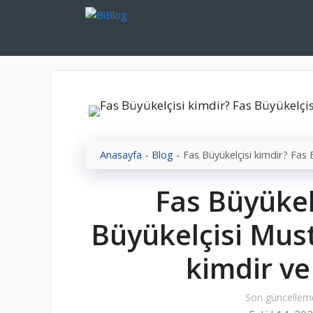
İçeriğe
atla
Anasayfa
-
Blog
-
Fas Büyükelçisi kimdir? Fas B
Fas Büyükel
Büyükelçisi Musta
kimdir ve
Son güncellem