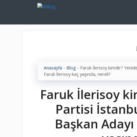
İçeriğe
atla
Anasayfa
-
Blog
-
Faruk İlerisoy kimdir? Yenid
Faruk İlerisoy kaç yaşında, nereli?
Faruk İlerisoy k
Partisi İstanb
Başkan Adayı 