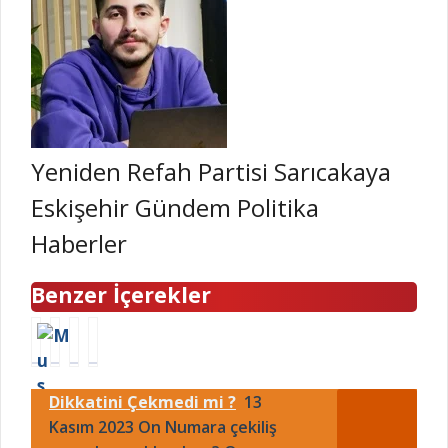
Yeniden Refah Partisi Sarıcakaya
Eskişehir Gündem Politika
Haberler
Benzer İçerekler
M
Y
G
S
o
ı
ü
a
t
l
n
a
Dikkatini Çekmedi mi ?
13
o
s
O
d
r
Kasım 2023 On Numara çekiliş
o
l
e