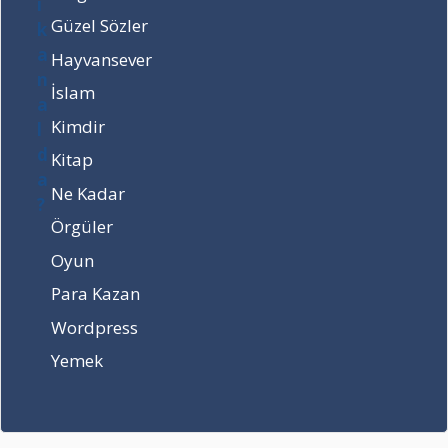
a
m
r
Güzel Sözler
?
i
k
Hayvansever
o
ı
l
n
İslam
d
e
u
z
Kimdir
?
a
Kitap
m
a
Ne Kadar
n
Örgüler
y
a
Oyun
t
Para Kazan
a
c
Wordpress
a
Yemek
k
?