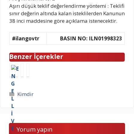
Aşırı düşük teklif değerlendirme yöntemi : Teklifi
sınır değerin altında kalan isteklilerden Kanunun
38 inci maddesine göre açıklama istenecektir.
#ilangovtr
BASIN NO: ILN01998323
Benzer İçerekler
E
K
A
D
N
A
N
E
G
R
K
V
E
A
A
L
Kategoriler
Kimdir
L
Y
R
E
L
O
A
T
İ
L
Ş
S
V
L
E
U
E
A
K
İ
Yorum yapın
Y
R
E
Ş