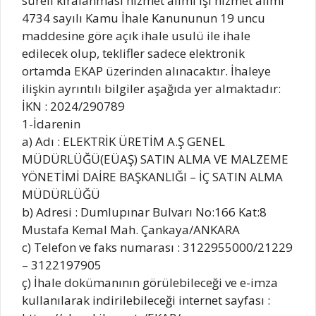
süreli kiralanması hizmet alımı işi hizmet alımı
4734 sayılı Kamu İhale Kanununun 19 uncu
maddesine göre açık ihale usulü ile ihale
edilecek olup, teklifler sadece elektronik
ortamda EKAP üzerinden alınacaktır. İhaleye
ilişkin ayrıntılı bilgiler aşağıda yer almaktadır:
İKN : 2024/290789
1-İdarenin
a) Adı : ELEKTRİK ÜRETİM A.Ş GENEL
MÜDÜRLÜĞÜ(EÜAŞ) SATIN ALMA VE MALZEME
YÖNETİMİ DAİRE BAŞKANLIĞI – İÇ SATIN ALMA
MÜDÜRLÜĞÜ
b) Adresi : Dumlupınar Bulvarı No:166 Kat:8
Mustafa Kemal Mah. Çankaya/ANKARA
c) Telefon ve faks numarası : 3122955000/21229
– 3122197905
ç) İhale dokümanının görülebileceği ve e-imza
kullanılarak indirilebileceği internet sayfası :