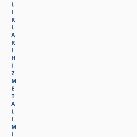
E
İ
İ
T
Z
Ş
A
M
İ
L
E
I
T
M
A
I
L
İ
I
Ş
M
İ
I