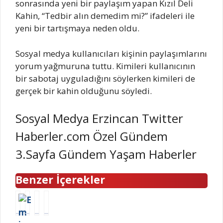
sonrasında yeni bir paylaşım yapan Kızıl Deli
Kahin, “Tedbir alın demedim mi?” ifadeleri ile
yeni bir tartışmaya neden oldu.
Sosyal medya kullanıcıları kişinin paylaşımlarını
yorum yağmuruna tuttu. Kimileri kullanıcının
bir sabotaj uyguladığını söylerken kimileri de
gerçek bir kahin olduğunu söyledi.
Sosyal Medya Erzincan Twitter
Haberler.com Özel Gündem
3.Sayfa Gündem Yaşam Haberler
Benzer İçerekler
T
E
4
N
e
g
B
i