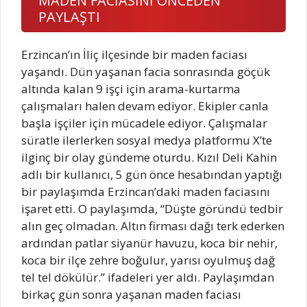
MADEN FACİASINI ÖNCEDEN
PAYLAŞTI
Erzincan’ın İliç ilçesinde bir maden faciası
yaşandı. Dün yaşanan facia sonrasında göçük
altında kalan 9 işçi için arama-kurtarma
çalışmaları halen devam ediyor. Ekipler canla
başla işçiler için mücadele ediyor. Çalışmalar
süratle ilerlerken sosyal medya platformu X’te
ilginç bir olay gündeme oturdu. Kızıl Deli Kahin
adlı bir kullanıcı, 5 gün önce hesabından yaptığı
bir paylaşımda Erzincan’daki maden faciasını
işaret etti. O paylaşımda, “Düşte göründü tedbir
alın geç olmadan. Altın firması dağı terk ederken
ardından patlar siyanür havuzu, koca bir nehir,
koca bir ilçe zehre boğulur, yarısı oyulmuş dağ
tel tel dökülür.” ifadeleri yer aldı. Paylaşımdan
birkaç gün sonra yaşanan maden faciası