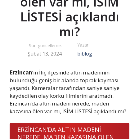
ölen var mı, İSİM
LİSTESİ açıklandı
mı?
Yazar
Son güncelleme:
Şubat 13, 2024
biblog
Erzincan
‘ın İliç ilçesinde altın madeninin
bulunduğu geniş bir alanda toprak kayması
yaşandı. Kameralar tarafından saniye saniye
kaydedilen olay korku filmlerini aratmadı.
Erzincan’da altın madeni nerede, maden
kazasına ölen var mı, İSİM LİSTESİ açıklandı mı?
ERZİNCAN’DA ALTIN MADENİ
NEREDE, MADEN KAZASINA ÖLEN