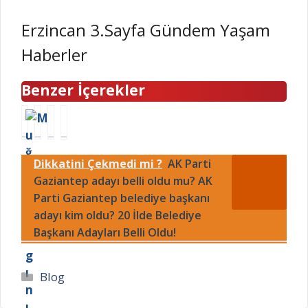
Erzincan 3.Sayfa Gündem Yaşam
Haberler
Benzer İçerekler
M
S
S
3
u
Ü
i
0
ğ
P
i
O
Dikkatini Çekmedi mi ?
AK Parti
l
E
r
c
a
Gaziantep adayı belli oldu mu? AK
R
t
a
y
L
’
k
Parti Gaziantep belediye başkanı
a
İ
t
A
adayı kim oldu? 20 İlde Belediye
n
G
e
n
Başkanı Adayları Belli Oldu!
g
T
f
k
ı
R
e
a
n
A
c
r
Kategoriler
Blog
ı
N
i
a
s
S
k
e