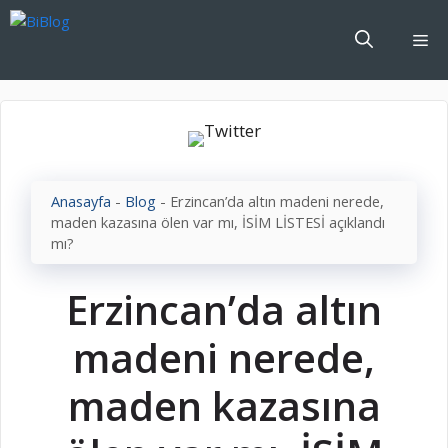
İçeriğe
atla
Me
Anasayfa
-
Blog
-
Erzincan’da altın madeni nerede,
maden kazasına ölen var mı, İSİM LİSTESİ açıklandı
mı?
Erzincan’da altın
madeni nerede,
maden kazasına