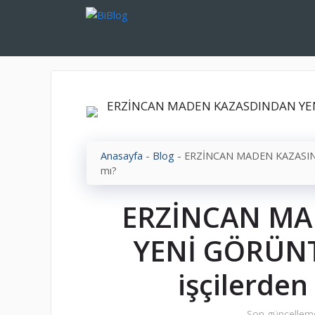
İçeriğe
atla
Anasayfa
-
Blog
-
ERZİNCAN MADEN KAZASINDA
mı?
ERZİNCAN MA
YENİ GÖRÜNT
işçilerden
Son güncellem