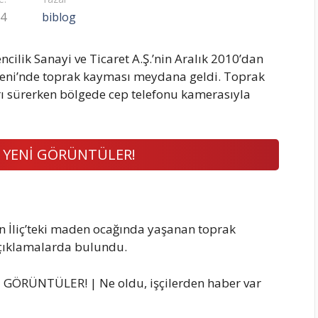
24
biblog
ncilik Sanayi ve Ticaret A.Ş.’nin Aralık 2010’dan
deni’nde toprak kayması meydana geldi. Toprak
arı sürerken bölgede cep telefonu kamerasıyla
 YENİ GÖRÜNTÜLER!
 İliç’teki maden ocağında yaşanan toprak
açıklamalarda bulundu.