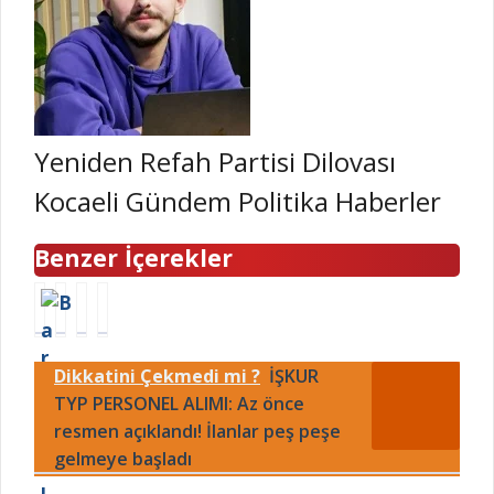
Yeniden Refah Partisi Dilovası
Kocaeli Gündem Politika Haberler
Benzer İçerekler
B
K
Ç
B
a
a
e
a
r
l
r
b
Dikkatini Çekmedi mi ?
İŞKUR
a
e
k
a
j
TYP PERSONEL ALIMI: Az önce
S
e
V
D
e
z
a
resmen açıklandı! İlanlar peş peşe
o
r
k
n
gelmeye başladı
l
a
ö
g