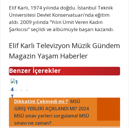
Elif Karlı, 1974 yılında doğdu. İstanbul Teknik
Üniversitesi Devlet Konservatuarı’nda eğitim
aldı. 2009 yılında ”Yılın Ümit Veren Kadın
Şarkıcısı” seçildi ve albümüyle başarı kazandı.
Elif Karlı Televizyon Müzik Gündem
Magazin Yaşam Haberler
Benzer İçerekler
1
M
M
B
4
u
a
U
T
r
s
G
Dikkatini Çekmedi mi ?
MSÜ
e
a
t
Ü
m
GİRİŞ YERLERİ AÇIKLANDI MI? 2024
t
e
N
m
E
r
(
MSÜ sınav yerleri sorgulama! MSÜ
u
s
C
6
sınavı ne zaman?
z
e
h
A