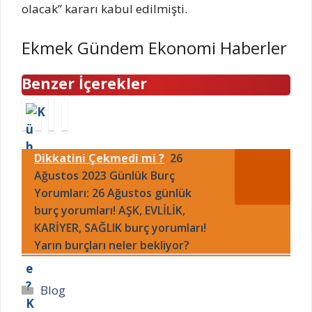
olacak” kararı kabul edilmişti.
Ekmek Gündem Ekonomi Haberler
Benzer İçerekler
K
Ö
E
M
ü
z
r
a
b
e
d
s
Dikkatini Çekmedi mi ?
26
a
l
e
t
n
Ağustos 2023 Günlük Burç
o
n
e
e
k
T
r
Yorumları: 26 Ağustos günlük
r
u
i
C
burç yorumları! AŞK, EVLİLİK,
e
l
m
h
KARİYER, SAĞLIK burç yorumları!
d
ü
u
e
Yarın burçları neler bekliyor?
e
c
r
f
?
r
h
A
K
e
a
l
Kategoriler
Blog
ü
t
s
i