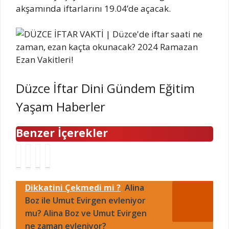
akşamında iftarlarını 19.04’de açacak.
Düzce İftar Dini Gündem Eğitim
Yaşam Haberler
Benzer İçerekler
S
A
B
S
o
L
e
ö
n
E
n
ğ
Dikkatini Çekmedi mi ?
Alina
D
S
g
ü
e
Boz ile Umut Evirgen evleniyor
S
ü
t
p
O
b
l
mu? Alina Boz ve Umut Evirgen
r
R
o
ü
ne zaman evleniyor?