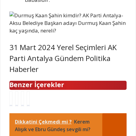
31 Mart 2024 Yerel Seçimleri AK
Parti Antalya Gündem Politika
Haberler
Benzer İçerekler
w
2
E
9
w
4
s
Ş
w
E
r
U
.
k
a
B
Dikkatini Çekmedi mi ?
Kerem
m
i
E
A
Alışık ve Ebru Gündeş sevgili mi?
e
m
r
T