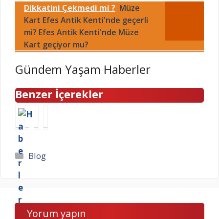
Dikkatini Çekmedi mi ?
Müze
Kart Efes Antik Kenti'nde geçerli
mi? Efes Antik Kenti'nde Müze
Kart geçiyor mu?
Gündem Yaşam Haberler
Benzer İçerekler
Y
Y
Z
T
a
K
u
ü
z
S
h
r
Ş
s
a
k
Kategoriler
Blog
a
o
l
i
r
n
T
y
k
u
o
e
ı
ç
p
A
s
l
a
B
Yorum yapın
ı
a
l
’