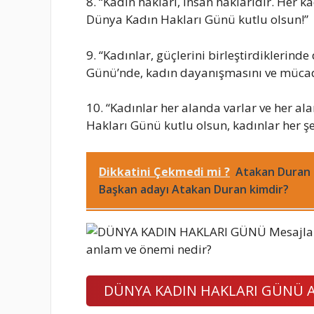
8. “Kadın hakları, insan haklarıdır. Her k
Dünya Kadın Hakları Günü kutlu olsun!”
9. “Kadınlar, güçlerini birleştirdiklerind
Günü’nde, kadın dayanışmasını ve mücad
10. “Kadınlar her alanda varlar ve her 
Hakları Günü kutlu olsun, kadınlar her şey
Dikkatini Çekmedi mi ?
Atakan Duran k
Başkan adayı Atakan Duran kimdir?
DÜNYA KADIN HAKLARI GÜNÜ A