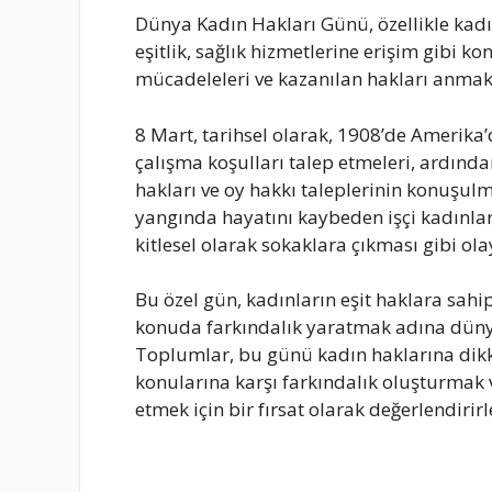
Dünya Kadın Hakları Günü, özellikle kadı
eşitlik, sağlık hizmetlerine erişim gibi k
mücadeleleri ve kazanılan hakları anmak i
8 Mart, tarihsel olarak, 1908’de Amerika’d
çalışma koşulları talep etmeleri, ardınd
hakları ve oy hakkı taleplerinin konuşul
yangında hayatını kaybeden işçi kadınla
kitlesel olarak sokaklara çıkması gibi olay
Bu özel gün, kadınların eşit haklara sa
konuda farkındalık yaratmak adına dünya g
Toplumlar, bu günü kadın haklarına dikkat
konularına karşı farkındalık oluşturmak v
etmek için bir fırsat olarak değerlendirirl