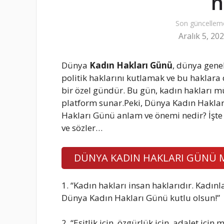
n
Son güncellem
Aralık 5, 20
Dünya
Kadın Hakları Günü
, dünya genel
politik haklarını kutlamak ve bu haklara
bir özel gündür. Bu gün, kadın hakları mü
platform sunar.Peki, Dünya Kadın Hakları
Hakları Günü anlam ve önemi nedir? İşte 
ve sözler…
DÜNYA KADIN HAKLARI GÜNÜ ME
1. “Kadın hakları insan haklarıdır. Kadın
Dünya Kadın Hakları Günü kutlu olsun!”
2. “Eşitlik için, özgürlük için, adalet iç