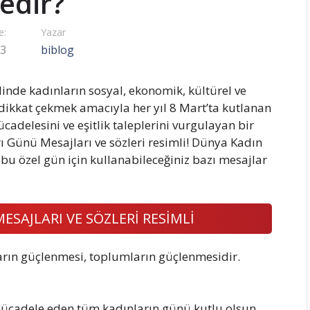
edir?
e:
Yazar
23
biblog
inde kadınların sosyal, ekonomik, kültürel ve
 dikkat çekmek amacıyla her yıl 8 Mart’ta kutlanan
cadelesini ve eşitlik taleplerini vurgulayan bir
 Günü Mesajları ve sözleri resimli! Dünya Kadın
bu özel gün için kullanabileceğiniz bazı mesajlar
SAJLARI VE SÖZLERİ RESİMLİ
ların güçlenmesi, toplumların güçlenmesidir.
in mücadele eden tüm kadınların günü kutlu olsun.