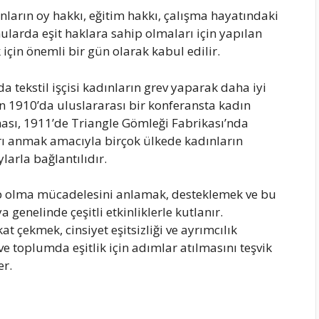
nların oy hakkı, eğitim hakkı, çalışma hayatındaki
onularda eşit haklara sahip olmaları için yapılan
çin önemli bir gün olarak kabul edilir.
a tekstil işçisi kadınların grev yaparak daha iyi
an 1910’da uluslararası bir konferansta kadın
ması, 1911’de Triangle Gömleği Fabrikası’nda
rı anmak amacıyla birçok ülkede kadınların
larla bağlantılıdır.
hip olma mücadelesini anlamak, desteklemek ve bu
enelinde çeşitli etkinliklerle kutlanır.
 çekmek, cinsiyet eşitsizliği ve ayrımcılık
e toplumda eşitlik için adımlar atılmasını teşvik
er.