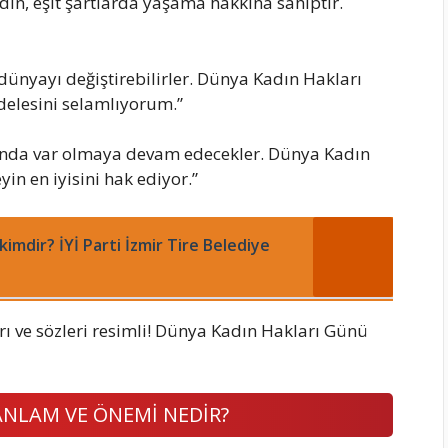
adın, eşit şartlarda yaşama hakkına sahiptir.
e dünyayı değiştirebilirler. Dünya Kadın Hakları
elesini selamlıyorum.”
alanda var olmaya devam edecekler. Dünya Kadın
in en iyisini hak ediyor.”
imdir? İYİ Parti İzmir Tire Belediye
NLAM VE ÖNEMİ NEDİR?