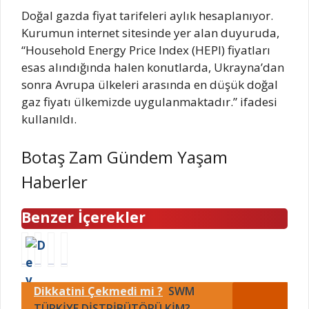
Doğal gazda fiyat tarifeleri aylık hesaplanıyor.
Kurumun internet sitesinde yer alan duyuruda,
“Household Energy Price Index (HEPI) fiyatları
esas alındığında halen konutlarda, Ukrayna’dan
sonra Avrupa ülkeleri arasında en düşük doğal
gaz fiyatı ülkemizde uygulanmaktadır.” ifadesi
kullanıldı.
Botaş Zam Gündem Yaşam
Haberler
Benzer İçerekler
D
İ
A
B
e
Y
y
u
v
İ
a
h
Dikkatini Çekmedi mi ?
SWM
l
P
s
a
e
TÜRKİYE DİSTRİBÜTÖRÜ KİM?
a
o
f