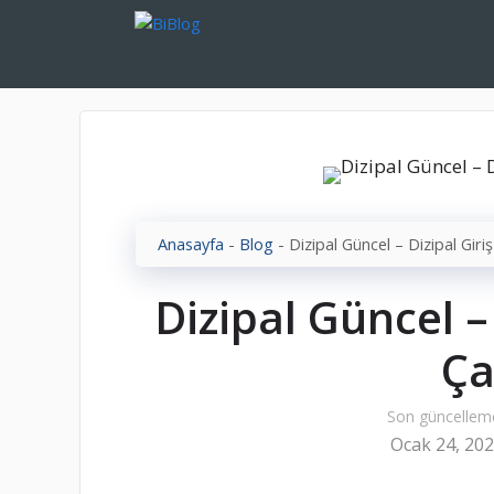
İçeriğe
atla
Anasayfa
-
Blog
-
Dizipal Güncel – Dizipal Giri
Dizipal Güncel –
Ça
Son güncellem
Ocak 24, 20