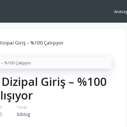
Anasa
ş – %100 Çalışıyor
 Dizipal Giriş – %100
lışıyor
e:
Yazar
25
biblog