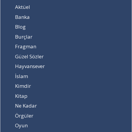
e
l
Aktüel
ü
e
r
r
Banka
e
i
t
p
Blog
i
t
Burçlar
l
a
i
l
Fragman
r
m
Güzel Sözler
?
i
?
Hayvansever
İslam
Kimdir
Kitap
Ne Kadar
Örgüler
Oyun