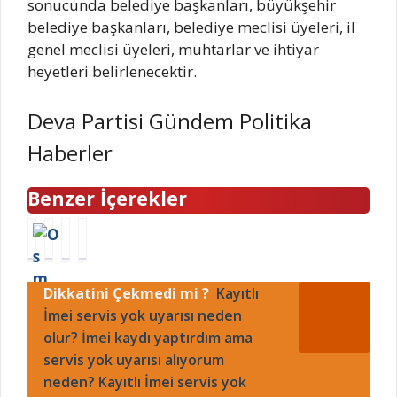
sonucunda belediye başkanları, büyükşehir
belediye başkanları, belediye meclisi üyeleri, il
genel meclisi üyeleri, muhtarlar ve ihtiyar
heyetleri belirlenecektir.
Deva Partisi Gündem Politika
Haberler
Benzer İçerekler
P
P
H
İ
r
u
a
s
i
m
m
t
Dikkatini Çekmedi mi ?
Kayıtlı
g
a
b
a
o
İmei servis yok uyarısı neden
h
u
n
j
a
r
b
olur? İmei kaydı yaptırdım ama
i
n
g
u
servis yok uyarısı alıyorum
n
g
e
l
neden? Kayıtlı İmei servis yok
k
i
r
’