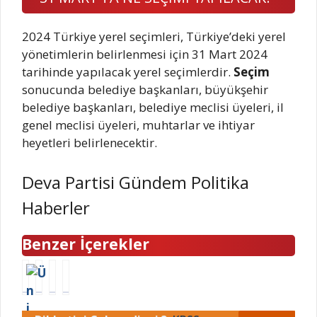
2024 Türkiye yerel seçimleri, Türkiye’deki yerel
yönetimlerin belirlenmesi için 31 Mart 2024
tarihinde yapılacak yerel seçimlerdir.
Seçim
sonucunda belediye başkanları, büyükşehir
belediye başkanları, belediye meclisi üyeleri, il
genel meclisi üyeleri, muhtarlar ve ihtiyar
heyetleri belirlenecektir.
Deva Partisi Gündem Politika
Haberler
Benzer İçerekler
Ü
O
F
D
n
k
e
E
i
u
n
M