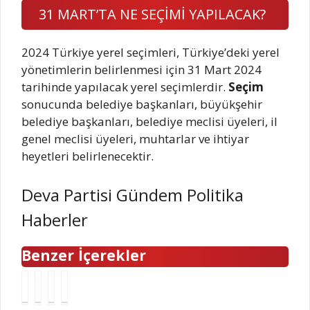
31 MART’TA NE SEÇİMİ YAPILACAK?
2024 Türkiye yerel seçimleri, Türkiye’deki yerel
yönetimlerin belirlenmesi için 31 Mart 2024
tarihinde yapılacak yerel seçimlerdir.
Seçim
sonucunda belediye başkanları, büyükşehir
belediye başkanları, belediye meclisi üyeleri, il
genel meclisi üyeleri, muhtarlar ve ihtiyar
heyetleri belirlenecektir.
Deva Partisi Gündem Politika
Haberler
Benzer İçerekler
E
T
O
N
ş
ü
r
i