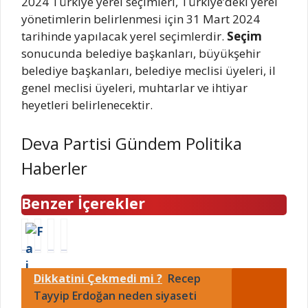
2024 Türkiye yerel seçimleri, Türkiye’deki yerel
yönetimlerin belirlenmesi için 31 Mart 2024
tarihinde yapılacak yerel seçimlerdir.
Seçim
sonucunda belediye başkanları, büyükşehir
belediye başkanları, belediye meclisi üyeleri, il
genel meclisi üyeleri, muhtarlar ve ihtiyar
heyetleri belirlenecektir.
Deva Partisi Gündem Politika
Haberler
Benzer İçerekler
F
C
Ş
İ
a
A
a
s
i
N
n
t
Dikkatini Çekmedi mi ?
Recep
z
L
s
a
k
I
T
n
Tayyip Erdoğan neden siyaseti