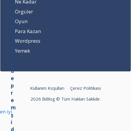
y
y
Ne Kadar
a
o
Örgüler
d
r
e
m
Oyun
p
u
Para Kazan
r
?
e
Wordpress
m
Yemek
ş
i
d
d
e
t
Kullanım Koşulları
Çerez Politikası
i
n
2026 BiBlog © Tüm Hakları Saklıdır.
e
?
hilbet
betpark
Bet10bet
en iyi
betmoon
kolaybet
Hilbet
kalebet
Pradabet
Milosbet