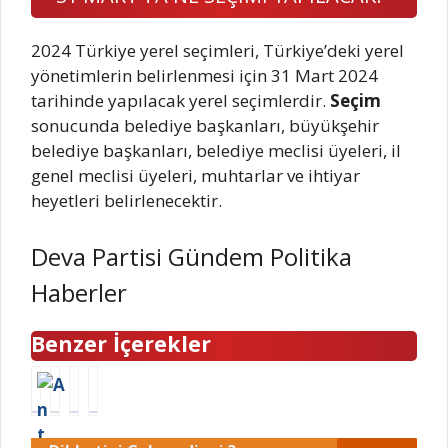
2024 Türkiye yerel seçimleri, Türkiye’deki yerel
yönetimlerin belirlenmesi için 31 Mart 2024
tarihinde yapılacak yerel seçimlerdir.
Seçim
sonucunda belediye başkanları, büyükşehir
belediye başkanları, belediye meclisi üyeleri, il
genel meclisi üyeleri, muhtarlar ve ihtiyar
heyetleri belirlenecektir.
Deva Partisi Gündem Politika
Haberler
Benzer İçerekler
A
M
E
İ
n
a
u
n
t
s
r
c