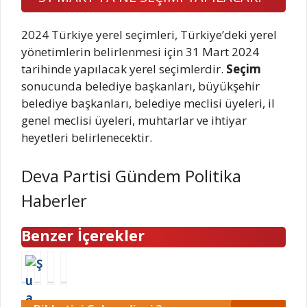
2024 Türkiye yerel seçimleri, Türkiye’deki yerel
yönetimlerin belirlenmesi için 31 Mart 2024
tarihinde yapılacak yerel seçimlerdir.
Seçim
sonucunda belediye başkanları, büyükşehir
belediye başkanları, belediye meclisi üyeleri, il
genel meclisi üyeleri, muhtarlar ve ihtiyar
heyetleri belirlenecektir.
Deva Partisi Gündem Politika
Haberler
Benzer İçerekler
Ş
D
C
T
u
o
A
u
a
ğ
N
r