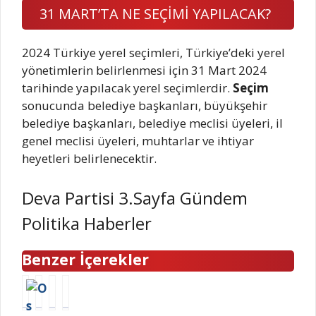
31 MART’TA NE SEÇİMİ YAPILACAK?
2024 Türkiye yerel seçimleri, Türkiye’deki yerel
yönetimlerin belirlenmesi için 31 Mart 2024
tarihinde yapılacak yerel seçimlerdir.
Seçim
sonucunda belediye başkanları, büyükşehir
belediye başkanları, belediye meclisi üyeleri, il
genel meclisi üyeleri, muhtarlar ve ihtiyar
heyetleri belirlenecektir.
Deva Partisi 3.Sayfa Gündem
Politika Haberler
Benzer İçerekler
B
B
S
A
e
a
a
S