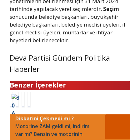
yönetimlerin belirlenmesi için 31 Mart 2024
tarihinde yapılacak yerel seçimlerdir.
Seçim
sonucunda belediye başkanları, büyükşehir
belediye başkanları, belediye meclisi üyeleri, il
genel meclisi üyeleri, muhtarlar ve ihtiyar
heyetleri belirlenecektir.
Deva Partisi Gündem Politika
Haberler
Benzer İçerekler
3
P
A
2
0
a
k
0
A
n
a
2
Dikkatini Çekmedi mi ?
ğ
d
r
4
u
Motorine ZAM geldi mi, indirim
e
y
E
s
m
a
m
var mı? Benzin ve motorinin
t
i
k
e