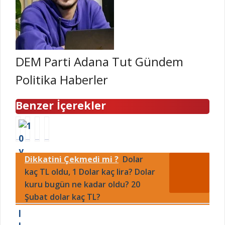
DEM Parti Adana Tut Gündem
Politika Haberler
Benzer İçerekler
1
P
B
E
0
o
a
r
y
w
m
i
Dikkatini Çekmedi mi ?
Dolar
ı
e
b
n
l
kaç TL oldu, 1 Dolar kaç lira? Dolar
l
a
ç
k
l
ş
S
kuru bugün ne kadar oldu? 20
u
k
k
a
Şubat dolar kaç TL?
l
o
a
ğ
l
n
B
k