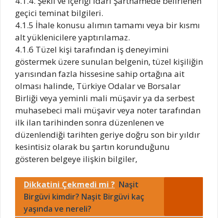
4.1.4. Şekli ve içeriği İdari Şartnamede belirlenen
geçici teminat bilgileri.
4.1.5 İhale konusu alımın tamamı veya bir kısmı
alt yüklenicilere yaptırılamaz.
4.1.6 Tüzel kişi tarafından iş deneyimini
göstermek üzere sunulan belgenin, tüzel kişiliğin
yarısından fazla hissesine sahip ortağına ait
olması halinde, Türkiye Odalar ve Borsalar
Birliği veya yeminli mali müşavir ya da serbest
muhasebeci mali müşavir veya noter tarafından
ilk ilan tarihinden sonra düzenlenen ve
düzenlendiği tarihten geriye doğru son bir yıldır
kesintisiz olarak bu şartın korunduğunu
gösteren belgeye ilişkin bilgiler,
Dikkatini Çekmedi mi ?
Naşit
Birgüvi kimdir? Naşit Birgüvi kaç
yaşında ve nereli?