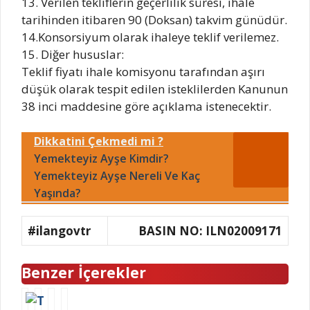
13. Verilen tekliflerin geçerlilik süresi, ihale
tarihinden itibaren 90 (Doksan) takvim günüdür.
14.Konsorsiyum olarak ihaleye teklif verilemez.
15. Diğer hususlar:
Teklif fiyatı ihale komisyonu tarafından aşırı
düşük olarak tespit edilen isteklilerden Kanunun
38 inci maddesine göre açıklama istenecektir.
Dikkatini Çekmedi mi ?
Yemekteyiz Ayşe Kimdir?
Yemekteyiz Ayşe Nereli Ve Kaç
Yaşında?
#ilangovtr
BASIN NO: ILN02009171
Benzer İçerekler
T
D
E
T