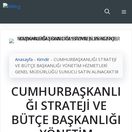
İçeriğe
atla
Me
Anasayfa
-
Kimdir
-
CUMHURBAŞKANLIĞI STRATEJİ
VE BÜTÇE BAŞKANLIĞI YÖNETİM HİZMETLERİ
GENEL MÜDÜRLÜĞÜ SUNUCU SATIN ALINACAKTIR
CUMHURBAŞKANLI
ĞI STRATEJİ VE
BÜTÇE BAŞKANLIĞI