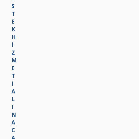
T
A
A
Ü
İ
K
C
Ğ
A
T
A
Ü
L
I
K
D
I
R
T
O
N
I
Ğ
A
R
A
C
L
A
G
K
A
T
Z
I
A
R
L
I
M
I