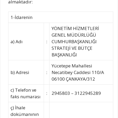
almaktadır:
1-İdarenin
YÖNETİM HİZMETLERİ
GENEL MÜDÜRLÜĞÜ
a) Adı
:
CUMHURBAŞKANLIĞI
STRATEJİ VE BÜTÇE
BAŞKANLIĞI
Yücetepe Mahallesi
b) Adresi
:
Necatibey Caddesi 110/A
06100 ÇANKAYA/312
c) Telefon ve
:
2945803 – 3122945289
faks numarası
ç) İhale
dokümanının