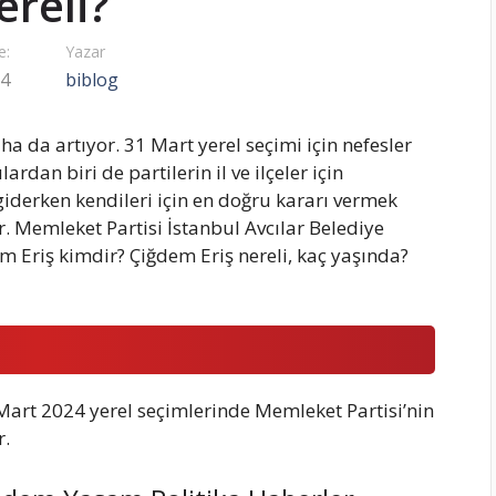
ereli?
e:
Yazar
24
biblog
 da artıyor. 31 Mart yerel seçimi için nefesler
rdan biri de partilerin il ve ilçeler için
giderken kendileri için en doğru kararı vermek
 Memleket Partisi İstanbul Avcılar Belediye
m Eriş kimdir? Çiğdem Eriş nereli, kaç yaşında?
Mart 2024 yerel seçimlerinde Memleket Partisi’nin
r.