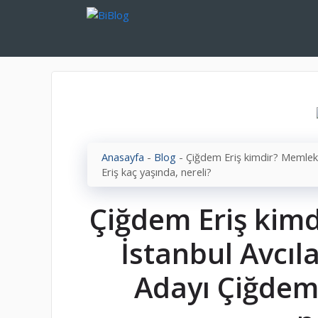
İçeriğe
atla
Anasayfa
-
Blog
-
Çiğdem Eriş kimdir? Memleke
Eriş kaç yaşında, nereli?
Çiğdem Eriş kimd
İstanbul Avcıl
Adayı Çiğdem 