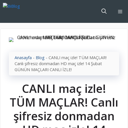
İçeriğe
atla
Me
Anasayfa
-
Blog
-
CANLI maç izle! TÜM MAÇLAR!
Canlı şifresiz donmadan HD maç izle! 14 Şubat
GÜNÜN MAÇLARI CANLI İZLE!
CANLI maç izle!
TÜM MAÇLAR! Canlı
şifresiz donmadan