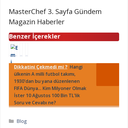
MasterChef 3. Sayfa Gündem
Magazin Haberler
Benzer İçerekler
T
B
V
3
a
U
a
0
n
S
t
A
Dikkatini Çekmedi mi ?
Hangi
T
K
a
ğ
a
ülkenin A milli futbol takımı,
İ
n
u
ş
B
Ş
s
1930'dan bu yana düzenlenen
ç
u
a
t
FIFA Dünya... Kim Milyoner Olmak
ı
r
ş
o
İster 10 Ağustos 100 Bin TL'lik
t
s
m
s
Soru ve Cevabı ne?
r
a
a
2
a
s
z
0
f
u
n
2
Kategoriler
Blog
i
k
e
3