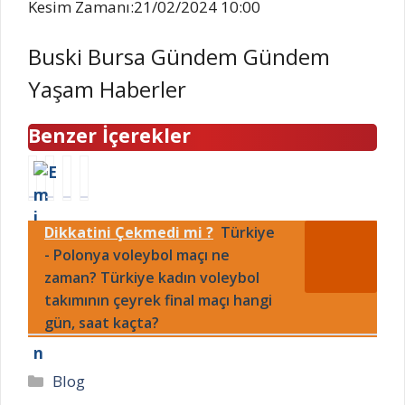
Kesim Zamanı:21/02/2024 10:00
Buski Bursa Gündem Gündem
Yaşam Haberler
Benzer İçerekler
T
E
4
N
e
g
B
i
r
e
ü
h
Dikkatini Çekmedi mi ?
Türkiye
l
D
y
a
e
- Polonya voleybol maçı ne
e
ü
l
m
n
k
O
zaman? Türkiye kadın voleybol
e
i
m
l
takımının çeyrek final maçı hangi
k
z
e
ç
gün, saat kaçta?
k
i
z
o
i
-
h
k
l
K
e
i
Kategoriler
Blog
o
u
p
s