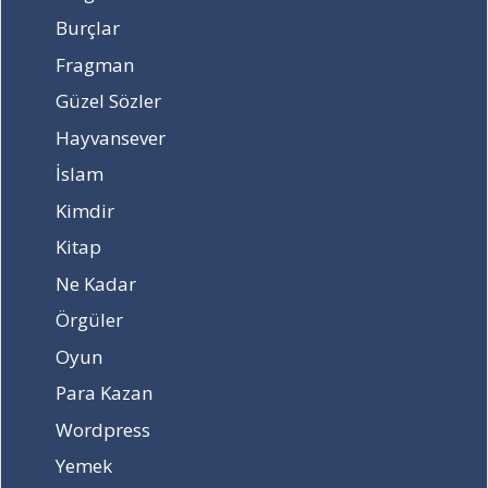
e
i
Burçlar
s
?
Fragman
k
a
Güzel Sözler
ç
Hayvansever
ş
i
İslam
d
d
Kimdir
e
Kitap
t
i
Ne Kadar
n
Örgüler
d
e
Oyun
d
Para Kazan
e
p
Wordpress
r
Yemek
e