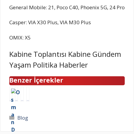
General Mobile: 21, Poco C40, Phoenix 5G, 24 Pro
Casper: VIA X30 Plus, VIA M30 Plus
OMIX: X5
Kabine Toplantısı Kabine Gündem
Yaşam Politika Haberler
Benzer İçerekler
F
B
1
K
e
u
6
i
n
g
A
r
e
ü
ğ
l
Kategoriler
Blog
r
n
u
i
b
h
s
S
a
a
t
e