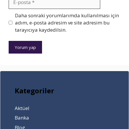
d
posta
i
y
İnternet
Daha sonraki yorumlarımda kullanılması için
o
sitesi
adım, e-posta adresim ve site adresim bu
r
tarayıcıya kaydedilsin.
?
☝
Kategoriler
Aktüel
Banka
Blog