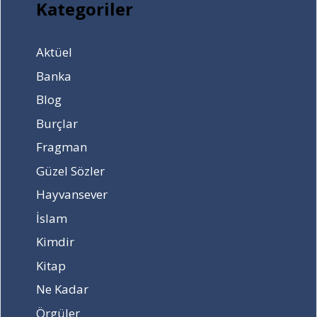
Kategoriler
r
i
ı
r
k
?
Aktüel
i
A
m
l
Banka
d
i
Blog
i
S
r
a
Burçlar
?
b
Fragman
a
n
Güzel Sözler
c
Hayvansever
ı
e
İslam
ş
Kimdir
i
v
Kitap
e
ç
Ne Kadar
o
Örgüler