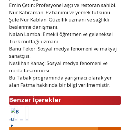
Emin Çetin: Profesyonel aşçı ve restoran sahibi.
Nur Kahraman: Ev hanımı ve yemek tutkunu.
Şule Nur Kablan: Güzellik uzmanı ve sağlıklı
beslenme danışmanı.
Nalan Lamba: Emekli öğretmen ve geleneksel
Türk mutfağı uzmanı.
Banu Teker: Sosyal medya fenomeni ve makyaj
sanatçısı.
Neslihan Kanaç: Sosyal medya fenomeni ve
moda tasarımcısı.
Bu Tabak programında yarışmacı olarak yer
alan Fatma hakkında bir bilgi verilmemiştir.
Benzer İçerekler
B
P
H
A
u
a
a
l
t
t
m
i