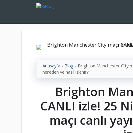
İçeriğe
atla
Anasayfa
-
Blog
-
Brighton Manchester City ma
nereden ve nasıl izlenir?
Brighton Man
CANLI izle! 25 N
maçı canlı yay