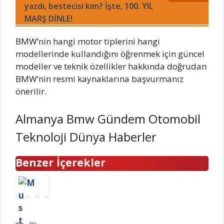
yazdı, bestecisi kim? İşte, 100. YIL
MARŞ DİNLE!
BMW’nin hangi motor tiplerini hangi
modellerinde kullandığını öğrenmek için güncel
modeller ve teknik özellikler hakkında doğrudan
BMW’nin resmi kaynaklarına başvurmanız
önerilir.
Almanya Bmw Gündem Otomobil
Teknoloji Dünya Haberler
Benzer İçerekler
M
3
A
2
u
0
r
0
s
T
ı
2
t
e
M
4
Kategoriler