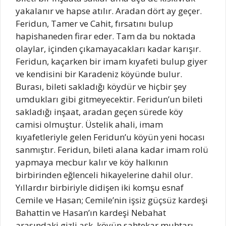
yakalanır ve hapse atılır. Aradan dört ay geçer.
Feridun, Tamer ve Cahit, fırsatını bulup
hapishaneden firar eder. Tam da bu noktada
olaylar, içinden çıkamayacakları kadar karışır.
Feridun, kaçarken bir imam kıyafeti bulup giyer
ve kendisini bir Karadeniz köyünde bulur.
Burası, bileti sakladığı köydür ve hiçbir şey
umdukları gibi gitmeyecektir. Feridun’un bileti
sakladığı inşaat, aradan geçen sürede köy
camisi olmuştur. Üstelik ahali, imam
kıyafetleriyle gelen Feridun’u köyün yeni hocası
sanmıştır. Feridun, bileti alana kadar imam rolü
yapmaya mecbur kalır ve köy halkının
birbirinden eğlenceli hikayelerine dahil olur.
Yıllardır birbiriyle didişen iki komşu esnaf
Cemile ve Hasan; Cemile’nin işsiz güçsüz kardeşi
Bahattin ve Hasan’ın kardeşi Nebahat
arasındaki gizli aşk, köyün sahtekar muhtarı