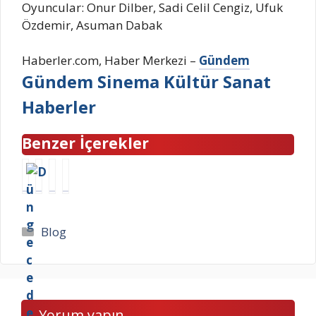
Oyuncular: Onur Dilber, Sadi Celil Cengiz, Ufuk
Özdemir, Asuman Dabak
Haberler.com, Haber Merkezi –
Gündem
Gündem Sinema Kültür Sanat
Haberler
Benzer İçerekler
D
D
2
2
ü
ü
0
8
n
z
E
K
g
e
y
a
Kategoriler
Blog
e
n
l
s
c
s
ü
ı
e
i
l
m
d
z
K
İ
e
g
o
s
Yorum yapın
p
ö
n
t