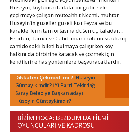
Hüseyin, köylünün tarlalarını gizlice ele
geçirmeye çalışan müteahhit Necmi, muhtar
Hüseyin’in güzeller güzeli kızı Feyza ve bu
karakterlerin tam ortasına düşen üç kafadar…
Feridun, Tamer ve Cahit, imam rolünü sürdürüp
camide saklı bileti bulmaya çalışırken köy
halkını da birbirine katacak ve çözmek için
kendilerine has yöntemlere başvuracaklardır.
Dikkatini Çekmedi mi ?
Hüseyin
Güntay kimdir? İYİ Parti Tekirdağ
Saray Belediye Başkan adayı
Hüseyin Güntaykimdir?
BİZİM HOCA: BEZDUM DA FİLMİ
OYUNCULARI VE KADROSU