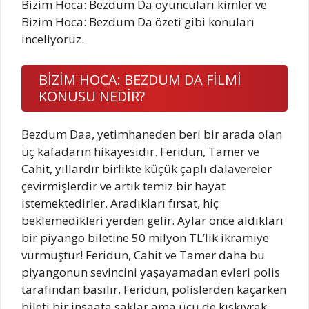
Bizim Hoca: Bezdum Da oyuncuları kimler ve
Bizim Hoca: Bezdum Da özeti gibi konuları
inceliyoruz.
BİZİM HOCA: BEZDUM DA FİLMİ
KONUSU NEDİR?
Bezdum Daa, yetimhaneden beri bir arada olan
üç kafadarın hikayesidir. Feridun, Tamer ve
Cahit, yıllardır birlikte küçük çaplı dalavereler
çevirmişlerdir ve artık temiz bir hayat
istemektedirler. Aradıkları fırsat, hiç
beklemedikleri yerden gelir. Aylar önce aldıkları
bir piyango biletine 50 milyon TL’lik ikramiye
vurmuştur! Feridun, Cahit ve Tamer daha bu
piyangonun sevincini yaşayamadan evleri polis
tarafından basılır. Feridun, polislerden kaçarken
bileti bir inşaata saklar ama üçü de kıskıvrak