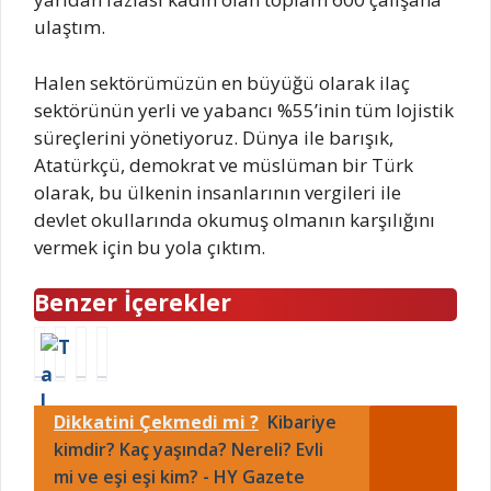
ulaştım.
Halen sektörümüzün en büyüğü olarak ilaç
sektörünün yerli ve yabancı %55’inin tüm lojistik
süreçlerini yönetiyoruz. Dünya ile barışık,
Atatürkçü, demokrat ve müslüman bir Türk
olarak, bu ülkenin insanlarının vergileri ile
devlet okullarında okumuş olmanın karşılığını
vermek için bu yola çıktım.
Benzer İçerekler
T
G
B
B
a
ü
i
i
l
l
l
l
Dikkatini Çekmedi mi ?
Kibariye
i
d
a
a
p
ü
l
l
kimdir? Kaç yaşında? Nereli? Evli
U
r
Ş
Ş
mi ve eşi eşi kim? - HY Gazete