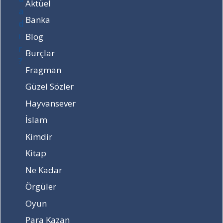
Aktüel
v
r
d
e
?
ı
Banka
k
r
Blog
a
?
ç
Burçlar
y
Fragman
a
ş
Güzel Sözler
ı
Hayvansever
n
d
İslam
a
Kimdir
d
ı
Kitap
r
?
Ne Kadar
Örgüler
Oyun
Para Kazan