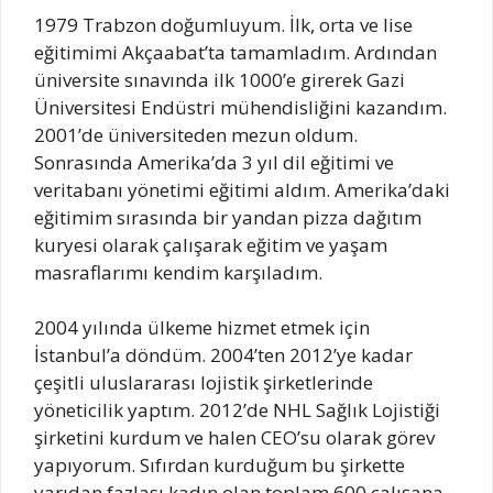
1979 Trabzon doğumluyum. İlk, orta ve lise
eğitimimi Akçaabat’ta tamamladım. Ardından
üniversite sınavında ilk 1000’e girerek Gazi
Üniversitesi Endüstri mühendisliğini kazandım.
2001’de üniversiteden mezun oldum.
Sonrasında Amerika’da 3 yıl dil eğitimi ve
veritabanı yönetimi eğitimi aldım. Amerika’daki
eğitimim sırasında bir yandan pizza dağıtım
kuryesi olarak çalışarak eğitim ve yaşam
masraflarımı kendim karşıladım.
2004 yılında ülkeme hizmet etmek için
İstanbul’a döndüm. 2004’ten 2012’ye kadar
çeşitli uluslararası lojistik şirketlerinde
yöneticilik yaptım. 2012’de NHL Sağlık Lojistiği
şirketini kurdum ve halen CEO’su olarak görev
yapıyorum. Sıfırdan kurduğum bu şirkette
yarıdan fazlası kadın olan toplam 600 çalışana