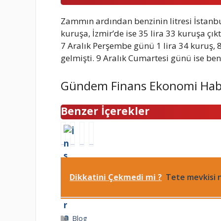
Zammın ardından benzinin litresi İstanbu
kuruşa, İzmir’de ise 35 lira 33 kuruşa çık
7 Aralık Perşembe günü 1 lira 34 kuruş, 
gelmişti. 9 Aralık Cumartesi günü ise benz
Gündem Finans Ekonomi Hab
Benzer İçerekler
İ
G
F
S
n
i
i
q
s
r
j
u
t
e
i
i
a
s
h
d
Dikkatini Çekmedi mi ?
Tete mevkisi n
g
u
a
G
r
n
n
a
a
s
g
m
Kategoriler
Blog
m
p
i
e