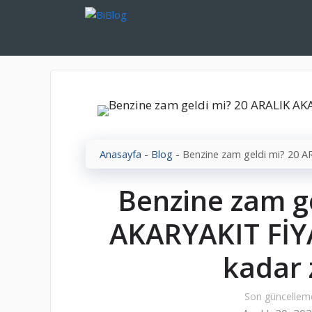
İçeriğe
atla
Anasayfa
-
Blog
-
Benzine zam geldi mi? 20 A
Benzine zam g
AKARYAKIT FİY
kadar 
Son güncellem