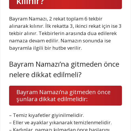
kılınır?
Bayram Namazı, 2 rekat toplam 6 tekbir
alınarak kılınır. İlk rekatta 3, ikinci rekat için ise 3
tekbir alınır. Tekbirlerin arasında dua edilerek
namaza devam edilir. Namazın sonunda ise
bayramla ilgili bir hutbe verilir.
Bayram Namazı’na gitmeden önce
nelere dikkat edilmeli?
Bayram Namazı’na gitmeden önce
şunlara dikkat edilmelidir:
– Temiz kıyafetler giyinilmelidir.
– Eller ve ayaklar yıkanarak temizlenmelidir.
– Kadınlar, namazı kılmadan önce başlarını