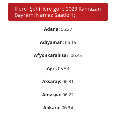
İllere- Şehirlere göre 2023 Ramazan
Bayramı Namaz Saatleri ;
Adana:
06:27
Adıyaman:
06:15
Afyonkarahisar:
06:45
Ağrı:
05:54
Aksaray:
06:31
Amasya:
06:22
Ankara:
06:34