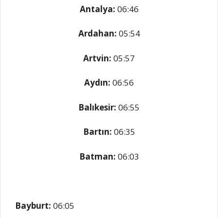
Antalya:
06:46
Ardahan:
05:54
Artvin:
05:57
Aydın:
06:56
Balıkesir:
06:55
Bartın:
06:35
Batman:
06:03
Bayburt:
06:05