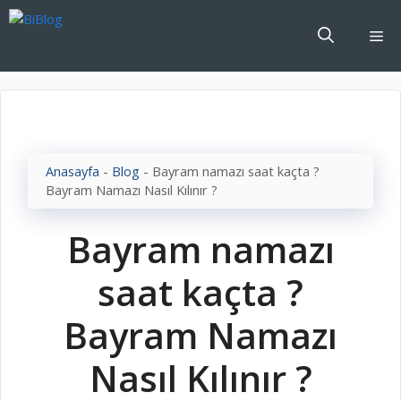
İçeriğe
atla
Me
Anasayfa
-
Blog
-
Bayram namazı saat kaçta ?
Bayram Namazı Nasıl Kılınır ?
Bayram namazı
saat kaçta ?
Bayram Namazı
Nasıl Kılınır ?