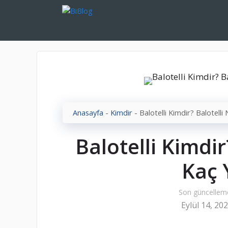
İçeriğe
atla
Anasayfa
-
Kimdir
-
Balotelli Kimdir? Balotelli
Balotelli Kimdir
Kaç 
Son güncellem
Eylül 14, 20