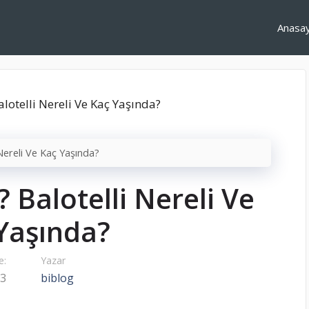
Anasa
 Nereli Ve Kaç Yaşında?
? Balotelli Nereli Ve
Yaşında?
e:
Yazar
23
biblog