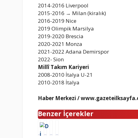
2014-2016 Liverpool
2015-2016 → Milan (kiralık)
2016-2019 Nice
2019 Olimpik Marsilya
2019-2020 Brescia
2020-2021 Monza
2021-2022 Adana Demirspor
2022- Sion
Millî Takım Kariyeri
2008-2010 İtalya U-21
2010-2018 İtalya
Haber Merkezi / www.gazeteilksayfa
Benzer İçerekler
D
Ş
İ
M
i
ı
r
e