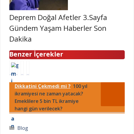
Deprem Doğal Afetler 3.Sayfa
Gündem Yaşam Haberler Son
Dakika
Benzer İçerekler
G
G
D
T
u
I
o
a
s
P
r
ş
Dikkatini Çekmedi mi ?
100 yıl
t
T
i
K
a
ikramiyesi ne zaman yatacak?
A
t
a
v
H
o
ğ
Emeklilere 5 bin TL ikramiye
o
a
s
ı
hangi gün verilecek?
H
l
h
t
e
k
a
M
n
a
n
a
Kategoriler
Blog
r
a
g
k