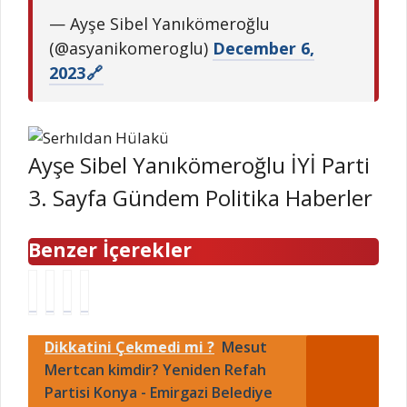
— Ayşe Sibel Yanıkömeroğlu
(@asyanikomeroglu)
December 6,
2023
Ayşe Sibel Yanıkömeroğlu İYİ Parti
3. Sayfa Gündem Politika Haberler
Benzer İçerekler
A
A
Y
L
r
r
a
ü
j
d
Ç
t
Dikkatini Çekmedi mi ?
Mesut
a
a
o
f
n
Mertcan kimdir? Yeniden Refah
G
k
i
t
ü
S
D
Partisi Konya - Emirgazi Belediye