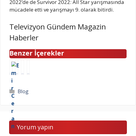
2022’de de Survivor 2022: All Star yarışmasında
mücadele etti ve yarışmayı 9. olarak bitirdi.
Televizyon Gündem Magazin
Haberler
Benzer İçerekler
K
D
1
D
a
u
2
u
y
m
A
r
a
b
r
s
Kategoriler
Blog
Ç
l
a
u
i
e
l
n
l
d
ı
Ö
i
o
k
z
n
r
A
b
Yorum yapın
g
e
n
e
i
g
k
k