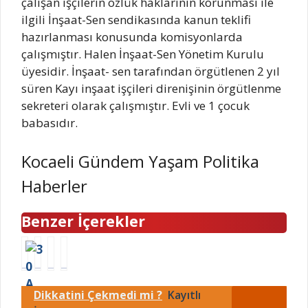
çalışan işçilerin özlük haklarının korunması ile
ilgili İnşaat-Sen sendikasında kanun teklifi
hazırlanması konusunda komisyonlarda
çalışmıştır. Halen İnşaat-Sen Yönetim Kurulu
üyesidir. İnşaat- sen tarafından örgütlenen 2 yıl
süren Kayı inşaat işçileri direnişinin örgütlenme
sekreteri olarak çalışmıştır. Evli ve 1 çocuk
babasıdır.
Kocaeli Gündem Yaşam Politika
Haberler
Benzer İçerekler
3
P
A
T
0
a
k
H
A
n
a
Y
Dikkatini Çekmedi mi ?
Kayıtlı
ğ
d
r
s