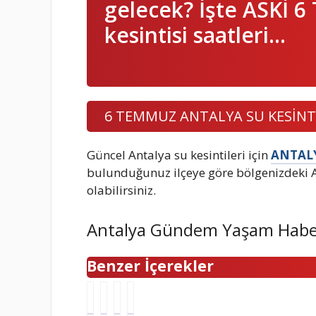
gelecek? İşte ASKİ 
kesintisi saatleri…
6 TEMMUZ ANTALYA SU KESİNT
Güncel Antalya su kesintileri için
ANTALY
bulunduğunuz ilçeye göre bölgenizdeki AS
olabilirsiniz.
Antalya Gündem Yaşam Habe
Benzer İçerekler
B
İ
Ç
B
a
ş
e
a