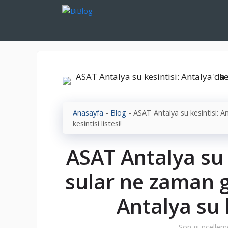
İçeriğe
atla
Anasayfa
-
Blog
-
ASAT Antalya su kesintisi: 
kesintisi listesi!
ASAT Antalya su 
sular ne zaman 
Antalya su k
Son güncellem